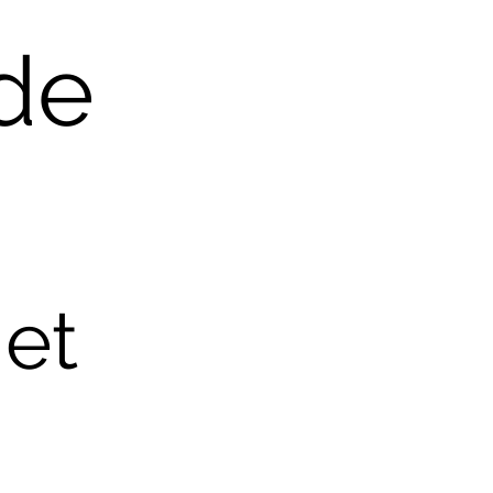
de
jet