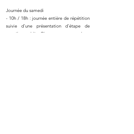
Journée du samedi
- 10h / 18h : journée entière de répétition
suivie d'une présentation d'étape de
travail en public. Chacun apporte quelque
chose à partager pour le déjeuner.
- Bilan de la semaine et préparation de la
suivante.
TARIFS
- adhérents : 100€
- non adhérents : 120€
INSCRIPTIONS
- par mail :
theatreacontretemps@gmail.com
- lar téléphone :
06 75 69 87 11